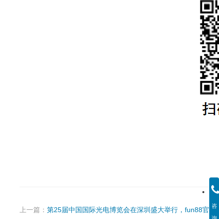
咨
上一篇：
第25届中国国际光电博览会在深圳盛大举行，fun88
询