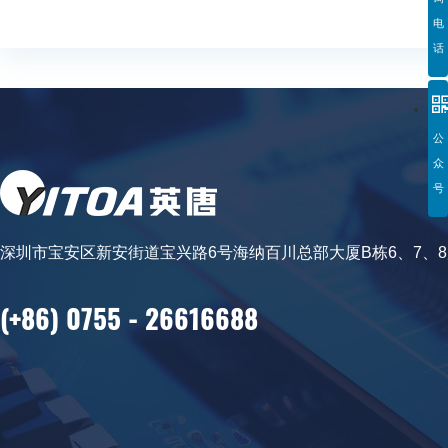
电
话
公
众
号
深圳市宝安区新安街道宝兴路6号海纳百川总部大厦B栋6、7、
(+86) 0755 - 26616688