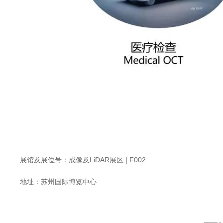
展馆及展位号：成像及LiDAR展区 | F002
地址：苏州国际博览中心