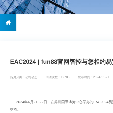
EAC2024 | fun88官网智控与您相
所属分类：公司动态
阅读次数：12705
发布时间：2024-11-21
2024年6月21~22日，在苏州国际博览中心举办的EAC202
交流。